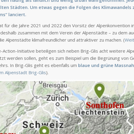
den häufig als ländlich und wenig urban wahrgenommen. Jedoch
elten Städten. Um etwas gegen die Folgen des Klimawandels 
ns“ lanciert.
at für die Jahre 2021 und 2022 den Vorsitz der Alpenkonvention 
h deshalb zusammen mit dem Verein der Alpenstädte – zu dem auc
die Alpenstädte klimafreundlicher und attraktiver zu machen. (
Weit
e-Action-Initiative beteiligen sich neben Brig-Glis acht weitere 
t werden sollen, geht es zum Beispiel um die Begrünung von G
rs. In Brig-Glis geht es ebenfalls um
blaue und grüne Massna
lm Alpenstadt Brig-Glis
).