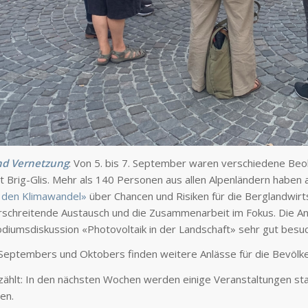
nd Vernetzung
: Von 5. bis 7. September waren verschiedene Beo
t Brig-Glis. Mehr als 140 Personen aus allen Alpenländern haben
 den Klimawandel»
über Chancen und Risiken für die Berglandwirt
schreitende Austausch und die Zusammenarbeit im Fokus. Die Anl
Podiumsdiskussion «Photovoltaik in der Landschaft» sehr gut besuc
Septembers und Oktobers finden weitere Anlässe für die Bevölke
zählt: In den nächsten Wochen werden einige Veranstaltungen stat
en.