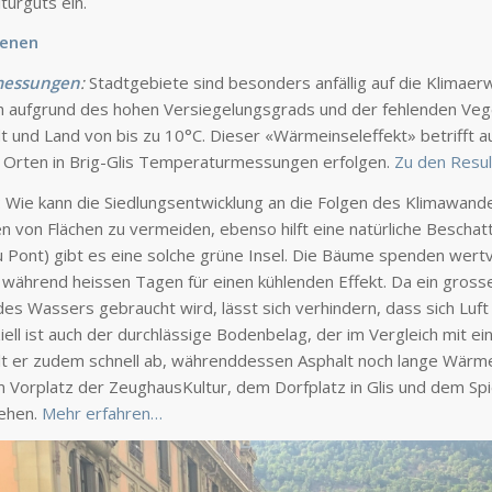
turguts ein.
enen
messungen
:
Stadtgebiete sind besonders anfällig auf die Klimae
 aufgrund des hohen Versiegelungsgrads und der fehlenden Veg
t und Land von bis zu 10°C. Dieser «Wärmeinseleffekt» betrifft a
 Orten in Brig-Glis Temperaturmessungen erfolgen.
Zu den Resu
: Wie kann die Siedlungsentwicklung an die Folgen des Klimawan
n von Flächen zu vermeiden, ebenso hilft eine natürliche Besch
 Pont) gibt es eine solche grüne Insel. Die Bäume spenden wert
während heissen Tagen für einen kühlenden Effekt. Da ein grosse
es Wassers gebraucht wird, lässt sich verhindern, dass sich Lu
ziell ist auch der durchlässige Bodenbelag, der im Vergleich mit
lt er zudem schnell ab, währenddessen Asphalt noch lange Wärme 
m Vorplatz der ZeughausKultur, dem Dorfplatz in Glis und dem Sp
tehen.
Mehr erfahren…