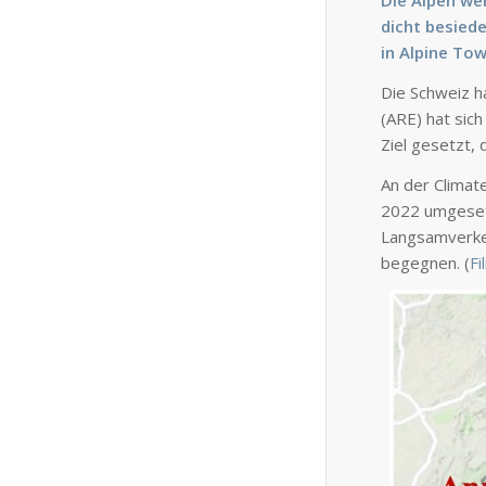
Die Alpen wer
dicht besied
in Alpine Tow
Die Schweiz h
(ARE) hat sic
Ziel gesetzt, 
An der Climat
2022 umgesetz
Langsamverkeh
begegnen. (
Fi