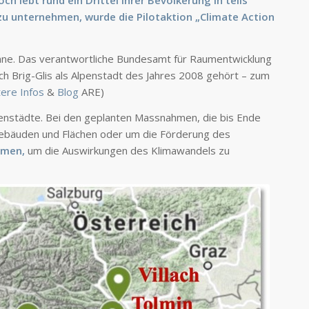
 lebt rund ein Drittel ihrer Bevölkerung in teils
zu unternehmen, wurde die Pilotaktion „Climate Action
inne. Das verantwortliche Bundesamt für Raumentwicklung
h Brig-Glis als Alpenstadt des Jahres 2008 gehört – zum
ere Infos
&
Blog
ARE)
Alpenstädte. Bei den geplanten Massnahmen, die bis Ende
ebäuden und Flächen oder um die Förderung des
hmen,
um die Auswirkungen des Klimawandels zu