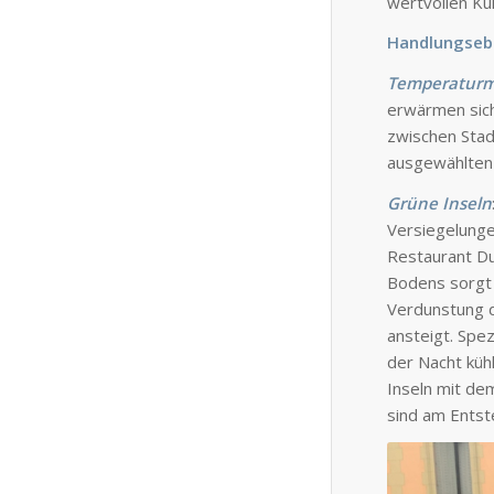
wertvollen Kul
Handlungseb
Temperatur
erwärmen sich
zwischen Stad
ausgewählten
Grüne Inseln
Versiegelunge
Restaurant Du
Bodens sorgt 
Verdunstung d
ansteigt. Spe
der Nacht küh
Inseln mit de
sind am Ents