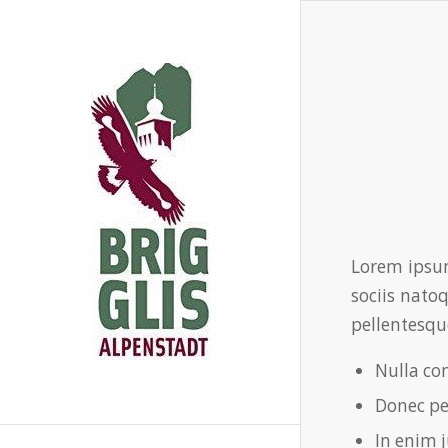
Lorem ipsum
sociis nato
pellentesqu
Nulla co
Donec ped
In enim j