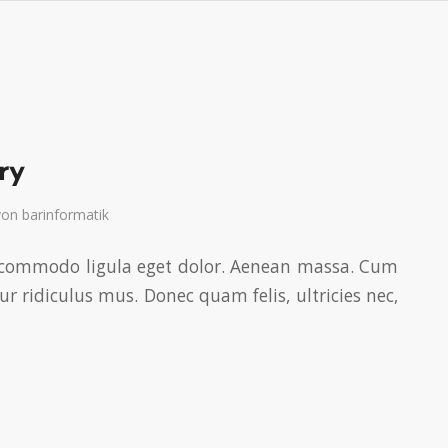
ry
von
barinformatik
an commodo ligula eget dolor. Aenean massa. Cum
r ridiculus mus. Donec quam felis, ultricies nec,