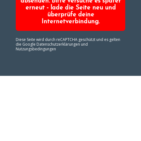
absenden. Bitte versuche es später
erneut - lade die Seite neu und
überprüfe deine
Internetverbindung.
Diese Seite wird durch reCAPTCHA geschützt und es gelten
die Google
Datenschutzerklärungen
und
Nutzungsbedingungen