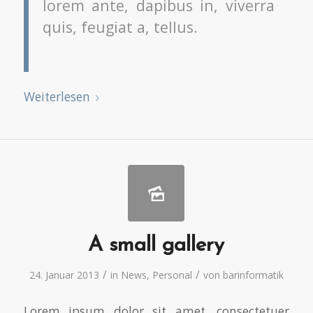
lorem ante, dapibus in, viverra
quis, feugiat a, tellus.
Weiterlesen
A small gallery
/
/
24. Januar 2013
in
News
,
Personal
von
barinformatik
Lorem ipsum dolor sit amet, consectetuer